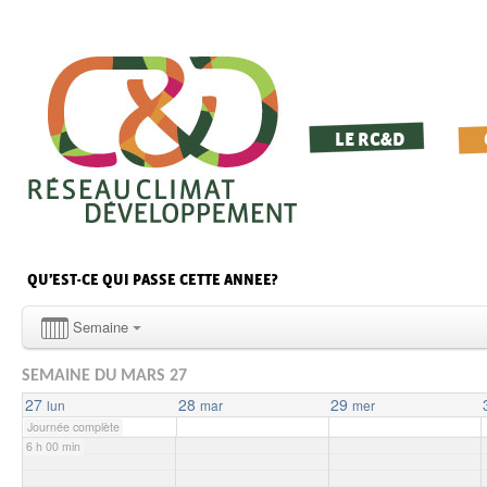
0 h 00 min
1 h 00 min
LE RC&D
2 h 00 min
3 h 00 min
QU’EST-CE QUI PASSE CETTE ANNEE?
4 h 00 min
Semaine
SEMAINE DU MARS 27
5 h 00 min
27
28
29
lun
mar
mer
Journée complète
6 h 00 min