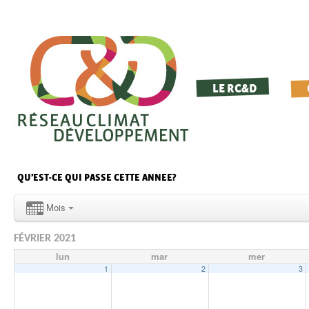
LE RC&D
QU’EST-CE QUI PASSE CETTE ANNEE?
Mois
FÉVRIER 2021
lun
mar
mer
1
2
3