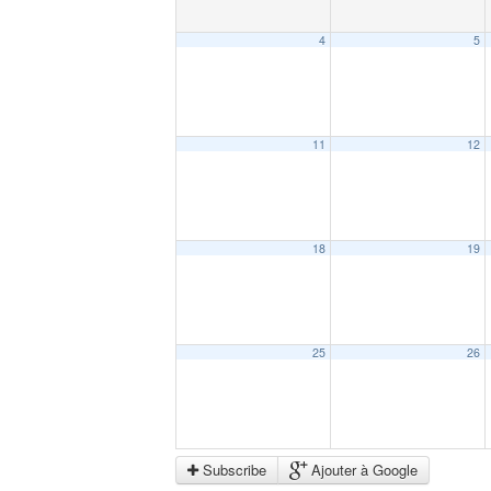
4
5
11
12
18
19
25
26
Subscribe
Ajouter à Google