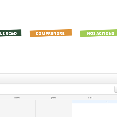
LE RC&D
COMPRENDRE
NOS ACTIONS
mer
jeu
ven
1