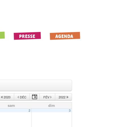
PRESSE
AGENDA
2020
DÉC
FÉV
2022
sam
dim
2
3