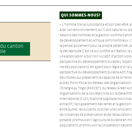
QUI SOMMES-NOUS?
« L’homme tire sa subsistance et son bien-être, a
avec son environnement, qu’il soit naturel ou arti
besoins des hommes et la gestion comme transfor
de développement en Afrique sont nombreux. L
 du canton
le penser autrement pour sa propre pérennité ; au
ble
la décrépitude.C’est ce qui justifie la création, l
une association à but non lucratif, d’action vol
perspective du développement durable.L’objecti
vie des populations, en ayant pour règle d’or la 
perspective du développement durable.ADT-Togo 
des modes qui préservent la capacité de la Terre à
autres, Point Focal du Réseau des Organisations 
l’Energie au Togo (ROCCET), du réseau Green Act
Organisations de la Société Civile sur la Déserti
International (CLEI), branche togolaise.Nous trav
extractif, l’accaparement des terres et la gestion
entre autres, les suivants :susciter une consci
les initiatives de préservation et de restauratio
potable ;promouvoir l’agriculture durable en mili
populations ;promouvoir la coopération décentra