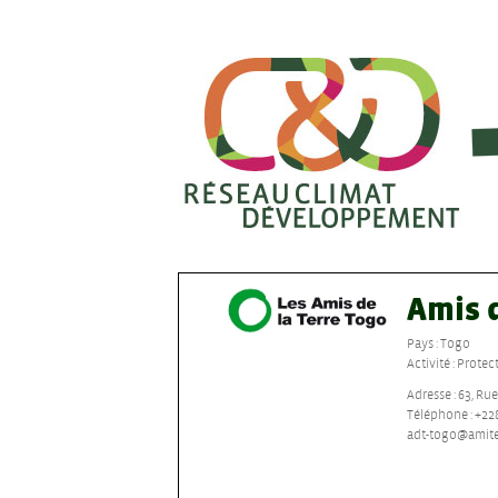
Amis d
Pays : Togo
Activité : Prot
Adresse : 63, R
Téléphone : +228
adt-togo@amite