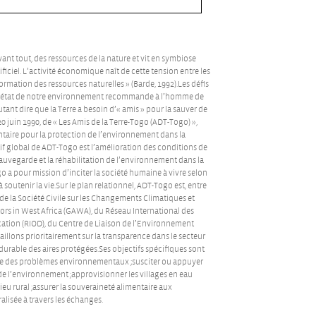
vant tout, des ressources de la nature et vit en symbiose
ficiel. L’activité économique naît de cette tension entre les
mation des ressources naturelles » (Barde, 1992).Les défis
’état de notre environnement recommande à l’homme de
tant dire que la Terre a besoin d’« amis » pour la sauver de
e 20 juin 1990, de « Les Amis de la Terre-Togo (ADT-Togo) »,
ontaire pour la protection de l’environnement dans la
f global de ADT-Togo est l’amélioration des conditions de
sauvegarde et la réhabilitation de l’environnement dans la
a pour mission d’inciter la société humaine à vivre selon
 soutenir la vie.Sur le plan relationnel, ADT-Togo est, entre
de la Société Civile sur les Changements Climatiques et
ors in West Africa (GAWA), du Réseau International des
fication (RIOD), du Centre de Liaison de l’Environnement
aillons prioritairement sur la transparence dans le secteur
 durable des aires protégées.Ses objectifs spécifiques sont
ence des problèmes environnementaux ;susciter ou appuyer
n de l’environnement ;approvisionner les villages en eau
eu rural ;assurer la souveraineté alimentaire aux
lisée à travers les échanges.