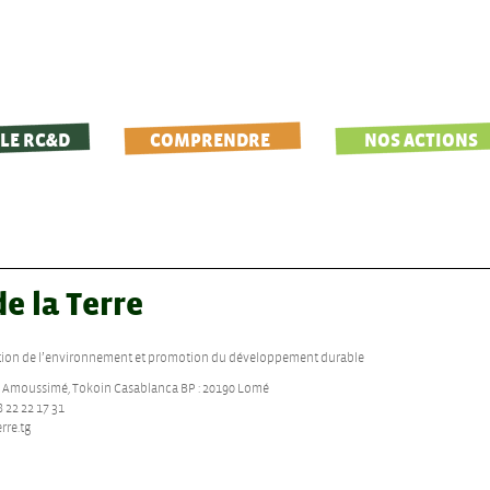
LE RC&D
COMPRENDRE
NOS ACTIONS
e la Terre
ection de l’environnement et promotion du développement durable
ue Amoussimé, Tokoin Casablanca BP : 20190 Lomé
 22 22 17 31
rre.tg