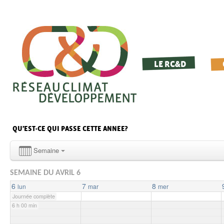
0 h 00 min
1 h 00 min
LE RC&D
2 h 00 min
3 h 00 min
QU’EST-CE QUI PASSE CETTE ANNEE?
4 h 00 min
Semaine
SEMAINE DU AVRIL 6
5 h 00 min
6
7
8
lun
mar
mer
Journée complète
6 h 00 min