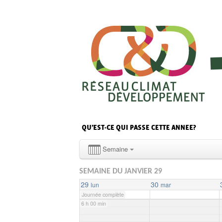
0 h 00 min
1 h 00 min
2 h 00 min
3 h 00 min
QU’EST-CE QUI PASSE CETTE ANNEE?
4 h 00 min
Semaine
SEMAINE DU JANVIER 29
5 h 00 min
29
30
lun
mar
Journée complète
6 h 00 min