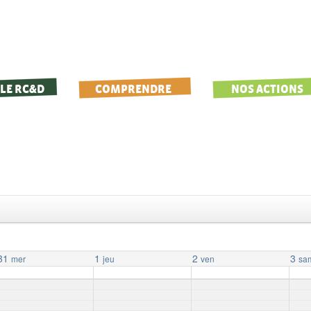
LE RC&D
COMPRENDRE
NOS ACTIONS
31
1
2
3
mer
jeu
ven
sa