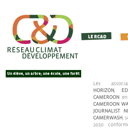
LE RC&D
Un élève, un arbre; une école, une forêt
Les assoc
HORIZON
,
EDU
CAMEROON
en
CAMEROON WAT
JOURNALIST 
CAMERWASH
, 
2010 conform